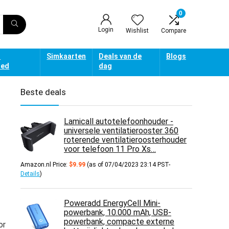
0
Login
Wishlist
Compare
d
Simkaarten
Deals van de
Blogs
oed
dag
Beste deals
Lamicall autotelefoonhouder -
universele ventilatierooster 360
roterende ventilatieroosterhouder
voor telefoon 11 Pro Xs…
Amazon.nl Price:
$
9.99
(as of 07/04/2023 23:14 PST-
Details
)
Poweradd EnergyCell Mini-
powerbank, 10.000 mAh, USB-
powerbank, compacte externe
or