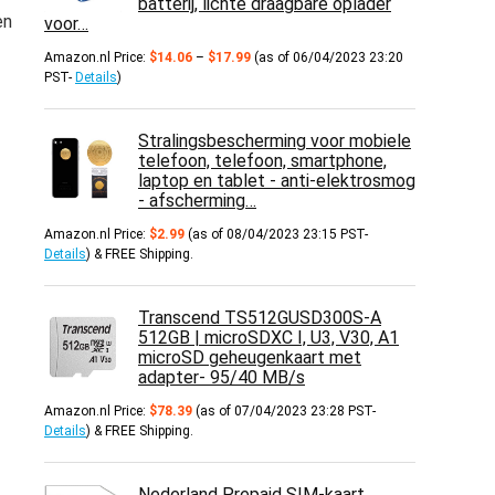
batterij, lichte draagbare oplader
en
voor…
Prijsklasse:
Amazon.nl Price:
$
14.06
–
$
17.99
(as of 06/04/2023 23:20
$14.06
PST-
Details
)
tot
$17.99
Stralingsbescherming voor mobiele
telefoon, telefoon, smartphone,
laptop en tablet - anti-elektrosmog
- afscherming…
Amazon.nl Price:
$
2.99
(as of 08/04/2023 23:15 PST-
Details
)
&
FREE Shipping
.
Transcend TS512GUSD300S-A
512GB | microSDXC I, U3, V30, A1
microSD geheugenkaart met
adapter- 95/40 MB/s
Amazon.nl Price:
$
78.39
(as of 07/04/2023 23:28 PST-
Details
)
&
FREE Shipping
.
Nederland Prepaid SIM-kaart