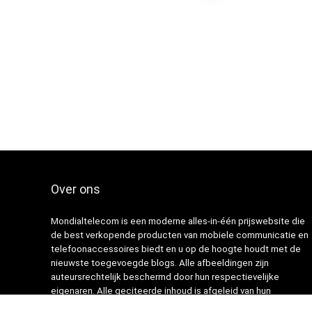
Over ons
Mondialtelecom is een moderne alles-in-één prijswebsite die
de best verkopende producten van mobiele communicatie en
telefoonaccessoires biedt en u op de hoogte houdt met de
nieuwste toegevoegde blogs. Alle afbeeldingen zijn
auteursrechtelijk beschermd door hun respectievelijke
eigenaren. Alle geciteerde inhoud is afgeleid van hun
respectievelijke bronnen.