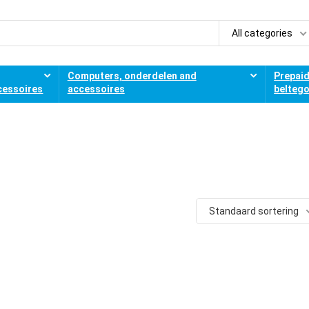
All categories
Computers, onderdelen and
Prepai
cessoires
accessoires
belteg
Standaard sortering