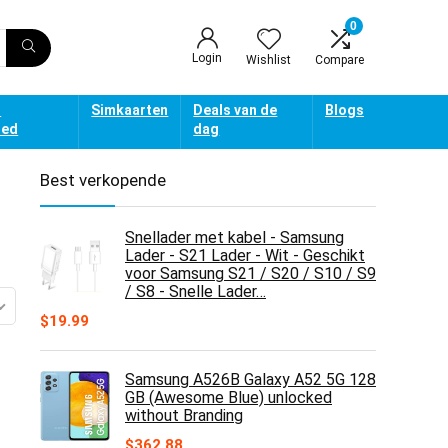
0
Login
Wishlist
Compare
d
Simkaarten
Deals van de
Blogs
oed
dag
Best verkopende
Snellader met kabel - Samsung
Lader - S21 Lader - Wit - Geschikt
voor Samsung S21 / S20 / S10 / S9
/ S8 - Snelle Lader…
$
19.99
Samsung A526B Galaxy A52 5G 128
GB (Awesome Blue) unlocked
without Branding
$
362.88