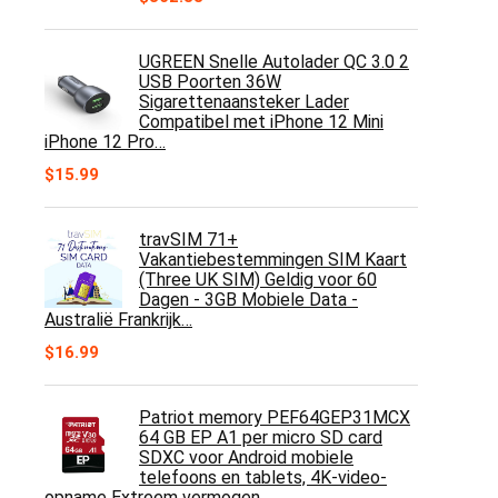
UGREEN Snelle Autolader QC 3.0 2
USB Poorten 36W
Sigarettenaansteker Lader
Compatibel met iPhone 12 Mini
iPhone 12 Pro…
$
15.99
travSIM 71+
Vakantiebestemmingen SIM Kaart
(Three UK SIM) Geldig voor 60
Dagen - 3GB Mobiele Data -
Australië Frankrijk…
$
16.99
Patriot memory PEF64GEP31MCX
64 GB EP A1 per micro SD card
SDXC voor Android mobiele
telefoons en tablets, 4K-video-
opname Extreem vermogen