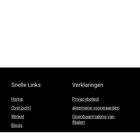
Snelle Links
Verklaringen
Home
Privacybeleid
Overzicht
algemene voorwaarden
Winkel
Openbaarmaking van
filialen
Blogs
Adverteren