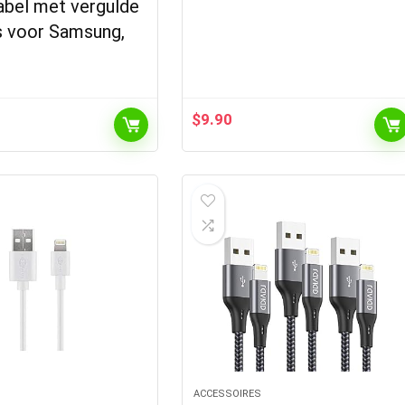
abel met vergulde
s voor Samsung,
$
9.90
S
ACCESSOIRES