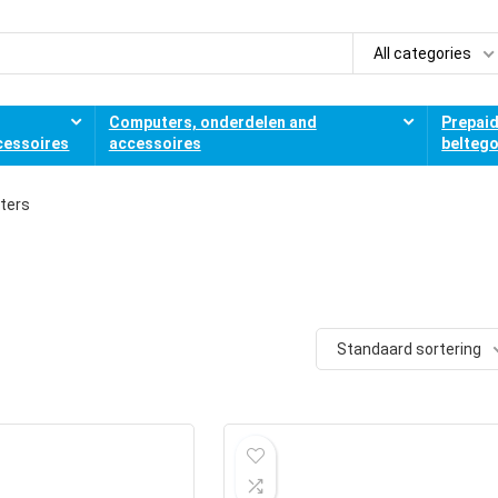
All categories
Computers, onderdelen and
Prepai
cessoires
accessoires
belteg
ters
Standaard sortering