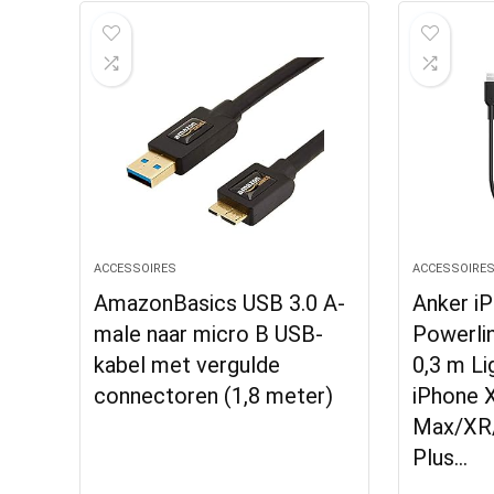
ACCESSOIRES
ACCESSOIRE
AmazonBasics USB 3.0 A-
Anker i
male naar micro B USB-
Powerlin
kabel met vergulde
0,3 m Li
connectoren (1,8 meter)
iPhone 
Max/XR/
Plus…