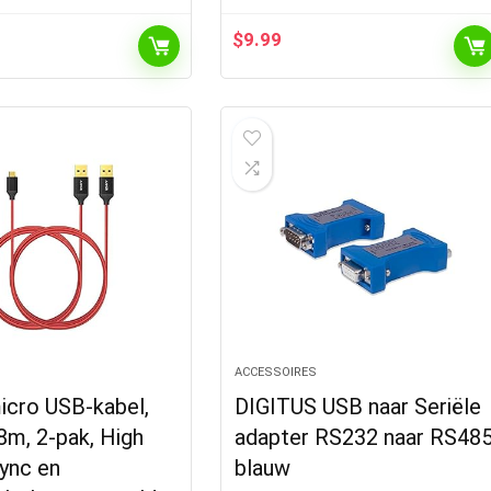
$
9.99
S
ACCESSOIRES
icro USB-kabel,
DIGITUS USB naar Seriële
,8m, 2-pak, High
adapter RS232 naar RS48
ync en
blauw