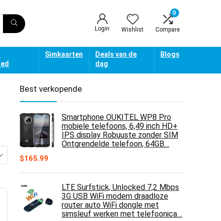
0
Login
Wishlist
Compare
d
Simkaarten
Deals van de
Blogs
oed
dag
Best verkopende
Smartphone OUKITEL WP8 Pro
mobiele telefoons, 6,49 inch HD+
IPS display Robuuste zonder SIM
Ontgrendelde telefoon, 64GB…
$
165.99
LTE Surfstick, Unlocked 7,2 Mbps
3G USB WiFi modem draadloze
router auto WiFi dongle met
simsleuf werken met telefoonica…