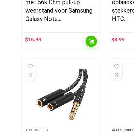
met 56k Ohm pull-up
oplaadk
weerstand voor Samsung
stekker
Galaxy Note…
HTC…
$
16.99
$
8.99
ACCESSOIRES
ACCESSOIRE