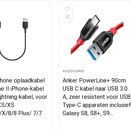
S
ACCESSOIRES
Phone oplaadkabel
Anker PowerLine+ 90cm
e II iPhone-kabel
USB C kabel naar USB 3.0
ghtning-kabel, voor
A, zeer resistent voor USB
XS/XS
Type-C apparaten inclusie
X/8/8 Plus/ 7/7
Galaxy S8, S8+, S9…