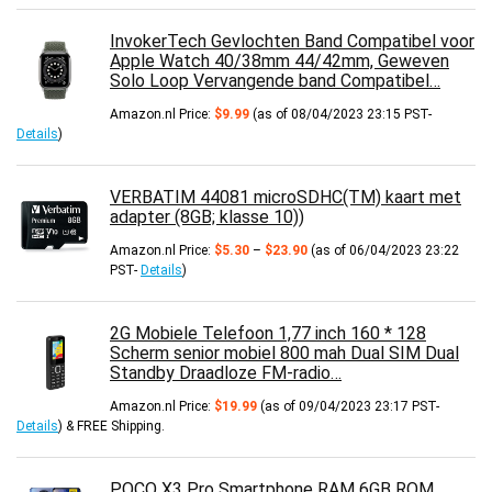
InvokerTech Gevlochten Band Compatibel voor
Apple Watch 40/38mm 44/42mm, Geweven
Solo Loop Vervangende band Compatibel…
Amazon.nl Price:
$
9.99
(as of 08/04/2023 23:15 PST-
Details
)
VERBATIM 44081 microSDHC(TM) kaart met
adapter (8GB; klasse 10))
Prijsklasse:
Amazon.nl Price:
$
5.30
–
$
23.90
(as of 06/04/2023 23:22
$5.30
PST-
Details
)
tot
$23.90
2G Mobiele Telefoon 1,77 inch 160 * 128
Scherm senior mobiel 800 mah Dual SIM Dual
Standby Draadloze FM-radio…
Amazon.nl Price:
$
19.99
(as of 09/04/2023 23:17 PST-
Details
)
&
FREE Shipping
.
POCO X3 Pro Smartphone RAM 6GB ROM