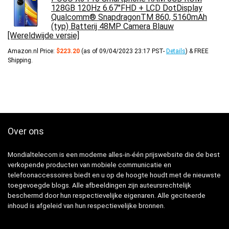
128GB 120Hz 6.67"FHD + LCD DotDisplay
Qualcomm® SnapdragonTM 860, 5160mAh
(typ) Batterij 48MP Camera Blauw
[Wereldwijde versie]
Amazon.nl Price:
$
223.20
(as of 09/04/2023 23:17 PST-
Details
)
&
FREE
Shipping
.
Over ons
Mondialtelecom is een moderne alles-in-één prijswebsite die de best
verkopende producten van mobiele communicatie en
telefoonaccessoires biedt en u op de hoogte houdt met de nieuwste
toegevoegde blogs. Alle afbeeldingen zijn auteursrechtelijk
beschermd door hun respectievelijke eigenaren. Alle geciteerde
inhoud is afgeleid van hun respectievelijke bronnen.