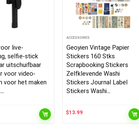
S
ACCESSOIRES
voor live-
Geoyien Vintage Papier
g, selfie-stick
Stickers 160 Stks
r uitschuifbaar
Scrapbooking Stickers
r voor video-
Zelfklevende Washi
 voor het maken
Stickers Journal Label
o…
Stickers Washi…
$
13.99