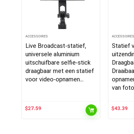
ACCESSOIRES
ACCESSOIRE
Live Broadcast-statief,
Statief 
universele aluminium
uitzendin
uitschuifbare selfie-stick
Draagbaa
draagbaar met een statief
Draaibaa
voor video-opnamen…
opnamen
van fot
$
27.59
$
43.39