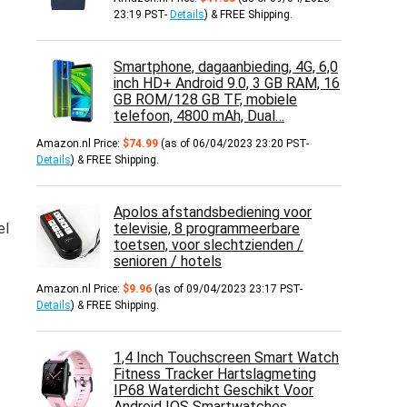
23:19 PST-
Details
)
&
FREE Shipping
.
Smartphone, dagaanbieding, 4G, 6,0
inch HD+ Android 9.0, 3 GB RAM, 16
GB ROM/128 GB TF, mobiele
telefoon, 4800 mAh, Dual…
Amazon.nl Price:
$
74.99
(as of 06/04/2023 23:20 PST-
Details
)
&
FREE Shipping
.
Apolos afstandsbediening voor
el
televisie, 8 programmeerbare
toetsen, voor slechtzienden /
senioren / hotels
Amazon.nl Price:
$
9.96
(as of 09/04/2023 23:17 PST-
Details
)
&
FREE Shipping
.
1,4 Inch Touchscreen Smart Watch
Fitness Tracker Hartslagmeting
IP68 Waterdicht Geschikt Voor
Android IOS Smartwatches…