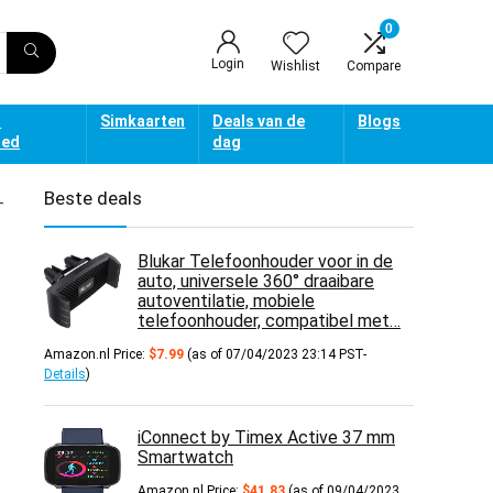
0
Login
Wishlist
Compare
d
Simkaarten
Deals van de
Blogs
oed
dag
Beste deals
-
Blukar Telefoonhouder voor in de
auto, universele 360° draaibare
autoventilatie, mobiele
telefoonhouder, compatibel met…
Amazon.nl Price:
$
7.99
(as of 07/04/2023 23:14 PST-
Details
)
iConnect by Timex Active 37 mm
Smartwatch
Amazon.nl Price:
$
41.83
(as of 09/04/2023