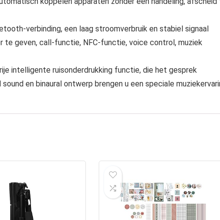
automatisch koppelen apparaten zonder een handeling, afscheid 
ooth-verbinding, een laag stroomverbruik en stabiel signaal
r te geven, call-functie, NFC-functie, voice control, muziek
ije intelligente ruisonderdrukking functie, die het gesprek
nd sound en binaural ontwerp brengen u een speciale muziekervar