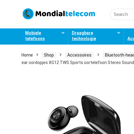
Search
for:
Mobiele
Draagbare
telefoons
technologie
Ac
Home
Shop
Accessoires
Bluetooth-head
ear oordopjes XG12 TWS Sports oortelefoon Stereo Soun