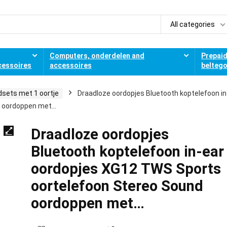
All categories
Computers, onderdelen and
Prepai
cessoires
accessoires
belteg
sets met 1 oortje
Draadloze oordopjes Bluetooth koptelefoon in
d oordoppen met…
Draadloze oordopjes
Bluetooth koptelefoon in-ear
oordopjes XG12 TWS Sports
oortelefoon Stereo Sound
oordoppen met…