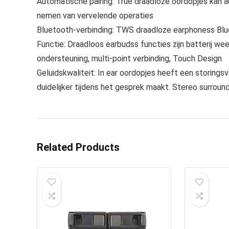
Automatische pairing: True draadloze oordopjes kan 
nemen van vervelende operaties
Bluetooth-verbinding: TWS draadloze earphoness Bluet
Functie: Draadloos earbudss functies zijn batterij wee
ondersteuning, multi-point verbinding, Touch Design
Geluidskwaliteit: In ear oordopjes heeft een storingsvr
duidelijker tijdens het gesprek maakt. Stereo surrou
Related Products