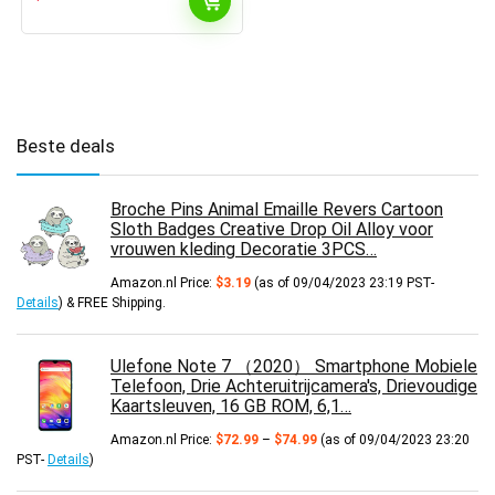
Beste deals
Broche Pins Animal Emaille Revers Cartoon
Sloth Badges Creative Drop Oil Alloy voor
vrouwen kleding Decoratie 3PCS…
Amazon.nl Price:
$
3.19
(as of 09/04/2023 23:19 PST-
Details
)
&
FREE Shipping
.
Ulefone Note 7 （2020） Smartphone Mobiele
Telefoon, Drie Achteruitrijcamera's, Drievoudige
Kaartsleuven, 16 GB ROM, 6,1…
Prijsklasse:
Amazon.nl Price:
$
72.99
–
$
74.99
(as of 09/04/2023 23:20
$72.99
PST-
Details
)
tot
$74.99