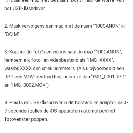
1. Maak een map met de naam “DCIM” naar de wortel van
het USB-flashdriver
2. Maak vervolgens een map met de naam “100CANON” in
“DCIM”
3. Kopieer de foto’s en video’s naar de map “100CANON”,
hernoem elk foto- en videobestand als “IMG_XXXX”,
waarbij XXXX een uniek nummer is. (Als u bijvoorbeeld een
JPG één MOV-bestand had, noem ze dan “IMG_0001.JPG”
en “IMG_0002.MOV”)
4. Plaats de USB-flashdriver in dit bestand en adapter, na 3-
7 seconden zullen de iOS-apparaten automatisch het
fotovenster poppen.