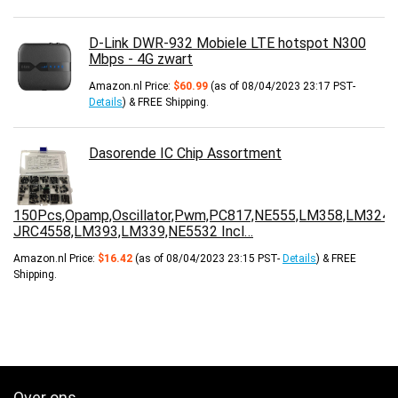
D-Link DWR-932 Mobiele LTE hotspot N300
Mbps - 4G zwart
Amazon.nl Price:
$
60.99
(as of 08/04/2023 23:17 PST-
Details
)
&
FREE Shipping
.
Dasorende IC Chip Assortment
150Pcs,Opamp,Oscillator,Pwm,PC817,NE555,LM358,LM324,
JRC4558,LM393,LM339,NE5532 Incl…
Amazon.nl Price:
$
16.42
(as of 08/04/2023 23:15 PST-
Details
)
&
FREE
Shipping
.
Over ons