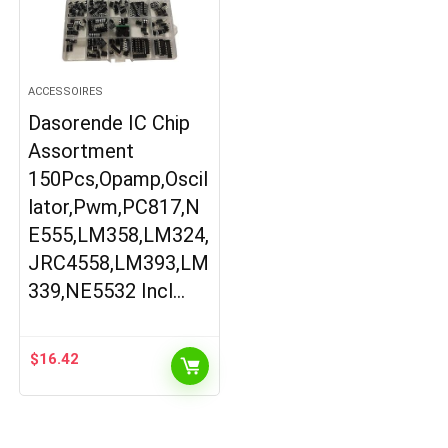
ACCESSOIRES
Dasorende IC Chip
Assortment
150Pcs,Opamp,Oscil
lator,Pwm,PC817,N
E555,LM358,LM324,
JRC4558,LM393,LM
339,NE5532 Incl…
$
16.42