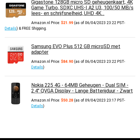
Gigastone 128GB micro SD geheugenkaart, 4K
Game Turbo, SDXC UHS-I A2 U3, 100/50 MB/s
lees- en schrijfsnelheid, UHD 4K…
Amazon.nl Price:
$
21.99
(as of 06/04/2023 23:22 PST-
Details
)
&
FREE Shipping
.
Samsung EVO Plus 512 GB microSD met
adapter
Amazon.nl Price:
$
84.90
(as of 06/04/2023 23:22 PST-
Details
)
Nokia 225 4G - 64MB Geheugen - Dual SIM -
2.4" QVGA Display - Lange Batterijduur - Zwart
Amazon.nl Price:
$
50.28
(as of 09/04/2023 23:17 PST-
Details
)