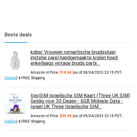
Beste deals
kdjsic Vrouwen romantische bruidssluier
imitatie parel handgemaakte kralen hoed
enkellaags vintage bruids partij…
Amazon.nl Price:
$
18.68
(as of 08/04/2023 23:15 PST-
Details
)
&
FREE Shipping
.
travSIM Israëlische SIM Kaart (Three UK SIM)
Geldig voor 30 Dagen - 6GB Mobiele Data -
Israël UK Three Israëlische SIM…
Amazon.nl Price:
$
25.99
(as of 09/04/2023 23:18 PST-
Details
)
&
FREE Shipping
.