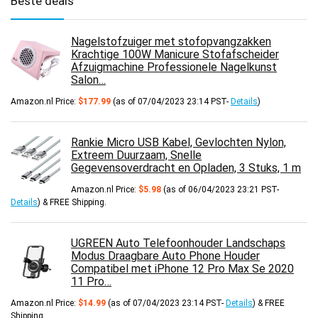
Beste deals
Nagelstofzuiger met stofopvangzakken
Krachtige 100W Manicure Stofafscheider
Afzuigmachine Professionele Nagelkunst
Salon…
Amazon.nl Price:
$
177.99
(as of 07/04/2023 23:14 PST-
Details
)
Rankie Micro USB Kabel, Gevlochten Nylon,
Extreem Duurzaam, Snelle
Gegevensoverdracht en Opladen, 3 Stuks, 1 m
Amazon.nl Price:
$
5.98
(as of 06/04/2023 23:21 PST-
Details
)
&
FREE Shipping
.
UGREEN Auto Telefoonhouder Landschaps
Modus Draagbare Auto Phone Houder
Compatibel met iPhone 12 Pro Max Se 2020
11 Pro…
Amazon.nl Price:
$
14.99
(as of 07/04/2023 23:14 PST-
Details
)
&
FREE
Shipping
.