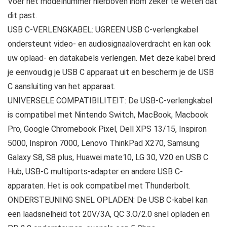
Voer het modelnummer hierboven inom zeker te weten dat
dit past.
USB C-VERLENGKABEL: UGREEN USB C-verlengkabel
ondersteunt video- en audiosignaaloverdracht en kan ook
uw oplaad- en datakabels verlengen. Met deze kabel breid
je eenvoudig je USB C apparaat uit en bescherm je de USB
C aansluiting van het apparaat.
UNIVERSELE COMPATIBILITEIT: De USB-C-verlengkabel
is compatibel met Nintendo Switch, MacBook, Macbook
Pro, Google Chromebook Pixel, Dell XPS 13/15, Inspiron
5000, Inspiron 7000, Lenovo ThinkPad X270, Samsung
Galaxy S8, S8 plus, Huawei mate10, LG 30, V20 en USB C
Hub, USB-C multiports-adapter en andere USB C-
apparaten. Het is ook compatibel met Thunderbolt.
ONDERSTEUNING SNEL OPLADEN: De USB C-kabel kan
een laadsnelheid tot 20V/3A, QC 3.O/2.0 snel opladen en