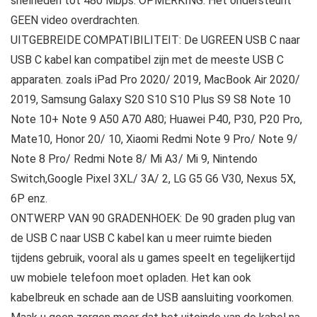
snelheden tot 480 Mbps. OPMERKING: Het ondersteunt
GEEN video overdrachten.
UITGEBREIDE COMPATIBILITEIT: De UGREEN USB C naar
USB C kabel kan compatibel zijn met de meeste USB C
apparaten. zoals iPad Pro 2020/ 2019, MacBook Air 2020/
2019, Samsung Galaxy S20 S10 S10 Plus S9 S8 Note 10
Note 10+ Note 9 A50 A70 A80; Huawei P40, P30, P20 Pro,
Mate10, Honor 20/ 10, Xiaomi Redmi Note 9 Pro/ Note 9/
Note 8 Pro/ Redmi Note 8/ Mi A3/ Mi 9, Nintendo
Switch,Google Pixel 3XL/ 3A/ 2, LG G5 G6 V30, Nexus 5X,
6P enz.
ONTWERP VAN 90 GRADENHOEK: De 90 graden plug van
de USB C naar USB C kabel kan u meer ruimte bieden
tijdens gebruik, vooral als u games speelt en tegelijkertijd
uw mobiele telefoon moet opladen. Het kan ook
kabelbreuk en schade aan de USB aansluiting voorkomen.