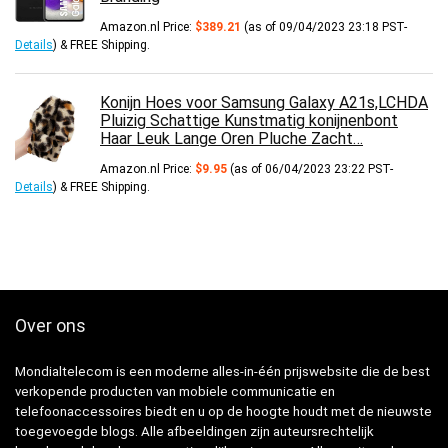
Amazon.nl Price:
$
389.21
(as of 09/04/2023 23:18 PST-
Details
)
&
FREE Shipping
.
Konijn Hoes voor Samsung Galaxy A21s,LCHDA
Pluizig Schattige Kunstmatig konijnenbont
Haar Leuk Lange Oren Pluche Zacht…
Amazon.nl Price:
$
9.95
(as of 06/04/2023 23:22 PST-
Details
)
&
FREE Shipping
.
Over ons
Mondialtelecom is een moderne alles-in-één prijswebsite die de best
verkopende producten van mobiele communicatie en
telefoonaccessoires biedt en u op de hoogte houdt met de nieuwste
toegevoegde blogs. Alle afbeeldingen zijn auteursrechtelijk