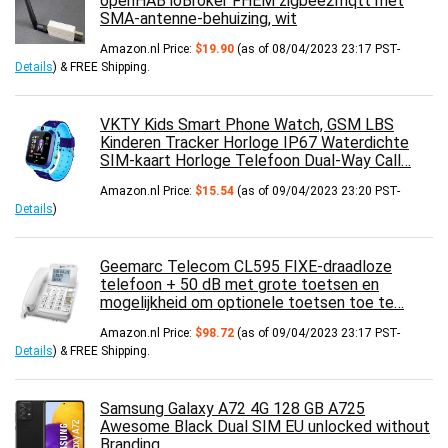
openHAB ioBroker FHEM zigbee2mqtt met
SMA-antenne-behuizing, wit
Amazon.nl Price:
$
19.90
(as of 08/04/2023 23:17 PST-
Details
)
&
FREE Shipping
.
VKTY Kids Smart Phone Watch, GSM LBS
Kinderen Tracker Horloge IP67 Waterdichte
SIM-kaart Horloge Telefoon Dual-Way Call…
Amazon.nl Price:
$
15.54
(as of 09/04/2023 23:20 PST-
Details
)
Geemarc Telecom CL595 FIXE-draadloze
telefoon + 50 dB met grote toetsen en
mogelijkheid om optionele toetsen toe te…
Amazon.nl Price:
$
98.72
(as of 09/04/2023 23:17 PST-
Details
)
&
FREE Shipping
.
Samsung Galaxy A72 4G 128 GB A725
Awesome Black Dual SIM EU unlocked without
Branding