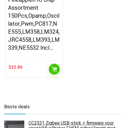
Assortment
150Pcs,Opamp,Oscil
lator,Pwm,PC817,N
E555,LM358,LM324,
JRC4558,LM393,LM
339,NE5532 Incl…
$
22.86
Beste deals
CC2531 Zigbee USB-stick + firmware voor