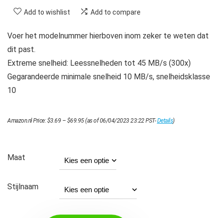
Add to wishlist
Add to compare
Voer het modelnummer hierboven inom zeker te weten dat
dit past.
Extreme snelheid: Leessnelheden tot 45 MB/s (300x)
Gegarandeerde minimale snelheid 10 MB/s, snelheidsklasse
10
Prijsklasse:
Amazon.nl Price:
$
3.69
–
$
69.95
(as of 06/04/2023 23:22 PST-
Details
)
$3.69
tot
$69.95
Maat
Stijlnaam