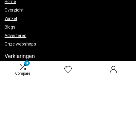
Home
Overzicht
Winkel
Blogs
Adverteren
Onze webshops
Verklaringen
0
Privacybeleid
Compare
algemene voorwaarden
Openbaarmaking van filialen
Productcategorieën