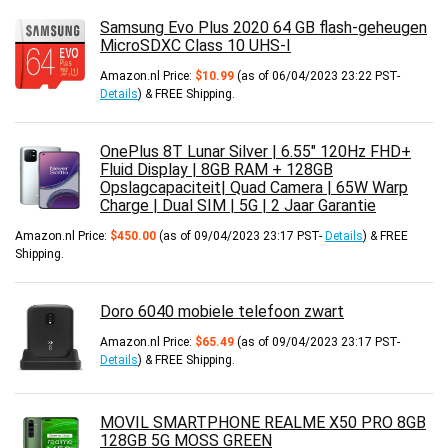
Samsung Evo Plus 2020 64 GB flash-geheugen
MicroSDXC Class 10 UHS-I
Amazon.nl Price:
$
10.99
(as of 06/04/2023 23:22 PST-
Details
)
&
FREE Shipping
.
OnePlus 8T Lunar Silver | 6.55" 120Hz FHD+
Fluid Display | 8GB RAM + 128GB
Opslagcapaciteit| Quad Camera | 65W Warp
Charge | Dual SIM | 5G | 2 Jaar Garantie
Amazon.nl Price:
$
450.00
(as of 09/04/2023 23:17 PST-
Details
)
&
FREE
Shipping
.
Doro 6040 mobiele telefoon zwart
Amazon.nl Price:
$
65.49
(as of 09/04/2023 23:17 PST-
Details
)
&
FREE Shipping
.
MOVIL SMARTPHONE REALME X50 PRO 8GB
128GB 5G MOSS GREEN