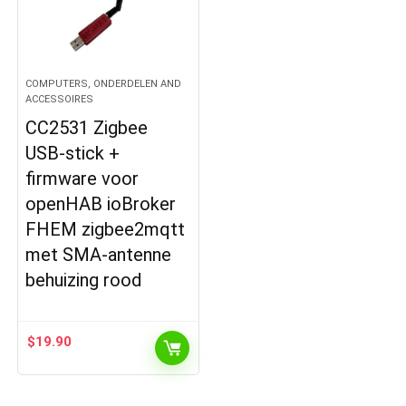
COMPUTERS, ONDERDELEN AND
ACCESSOIRES
CC2531 Zigbee
USB-stick +
firmware voor
openHAB ioBroker
FHEM zigbee2mqtt
met SMA-antenne
behuizing rood
$
19.90