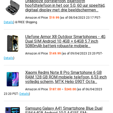
Draadloze oortelefoon, bluetooth
hoofdtelefoon in het oor 5.0, 60 uur speeltijd,
digitaal display met drie beeldschermen…
Amazon.nl Price:
$
19.99
(as of 08/04/2023 23:17 PST-
Details
)
&
FREE Shipping
.
Ulefone Armor X8 Outdoor Smartphones - 4G
Dual SIM Android 10 4GB + 64GB 5.7 inch
5080mAh batterij robuuste mobiele…
Amazon.nl Price:
$
149.99
(as of 09/04/2023 23:20 PST-
Details
)
Xiaomi Redmi Note 8 Pro Smartphone 6 GB
RAM 128 GB ROM mobiele telefoon, 6,53 inch
volledig scherm, MTK Helio G90T Octa…
Prijsklasse:
Amazon.nl Price:
$
187.00
–
$
240.00
(as of 06/04/2023
$187.00
23:20 PST-
Details
)
tot
$240.00
Samsung Galaxy A41 Smartphone Blue Dual
SIM 64GB Android 10.0 A415F, SM-