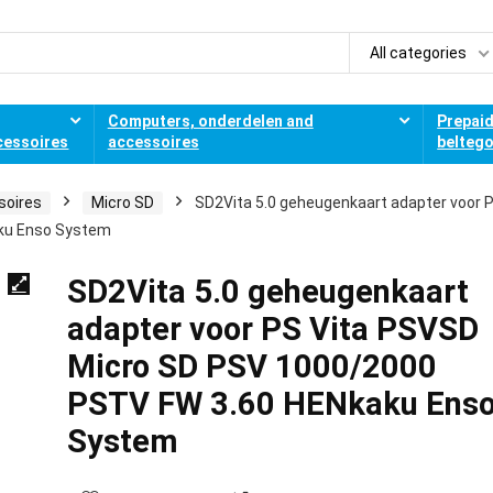
All categories
Computers, onderdelen and
Prepai
cessoires
accessoires
belteg
soires
Micro SD
SD2Vita 5.0 geheugenkaart adapter voor 
ku Enso System
SD2Vita 5.0 geheugenkaart
adapter voor PS Vita PSVSD
Micro SD PSV 1000/2000
PSTV FW 3.60 HENkaku Ens
System