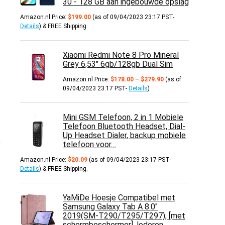
30 - 128 GB aan ingebouwde opslag
Amazon.nl Price:
$
199.00
(as of 09/04/2023 23:17 PST-
Details
)
&
FREE Shipping
.
Xiaomi Redmi Note 8 Pro Mineral
Grey 6,53" 6gb/128gb Dual Sim
Prijsklasse:
Amazon.nl Price:
$
178.00
–
$
279.90
(as of
$178.00
09/04/2023 23:17 PST-
Details
)
tot
$279.90
Mini GSM Telefoon, 2 in 1 Mobiele
Telefoon Bluetooth Headset, Dial-
Up Headset Dialer, backup mobiele
,
telefoon voor…
Amazon.nl Price:
$
20.09
(as of 09/04/2023 23:17 PST-
Details
)
&
FREE Shipping
.
YaMiDe Hoesje Compatibel met
Samsung Galaxy Tab A 8.0"
2019(SM-T290/T295/T297), [met
schermbeschermer], lederen