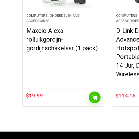
COMPUTERS, ONDERDELEN AND
COMPUTERS,
ACCESSOIRES
ACCESSOIRE
Maxcio Alexa
D-Link 
rolluikgordijn-
Advance
gordijnschakelaar (1 pack)
Hotspot
Portable
14 Uur, 
Wireles
$
19.99
$
114.16