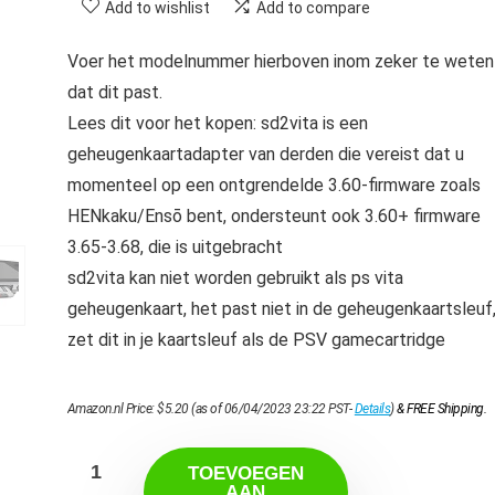
Add to wishlist
Add to compare
Voer het modelnummer hierboven inom zeker te weten
dat dit past.
Lees dit voor het kopen: sd2vita is een
geheugenkaartadapter van derden die vereist dat u
momenteel op een ontgrendelde 3.60-firmware zoals
HENkaku/Ensō bent, ondersteunt ook 3.60+ firmware
3.65-3.68, die is uitgebracht
sd2vita kan niet worden gebruikt als ps vita
geheugenkaart, het past niet in de geheugenkaartsleuf
zet dit in je kaartsleuf als de PSV gamecartridge
Amazon.nl Price:
$
5.20
(as of 06/04/2023 23:22 PST-
Details
)
&
FREE Shipping
.
TOEVOEGEN
AAN