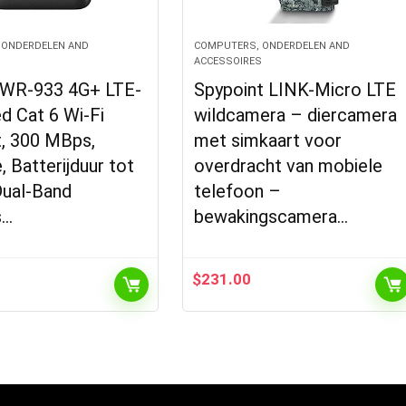
 ONDERDELEN AND
COMPUTERS, ONDERDELEN AND
S
ACCESSOIRES
DWR-933 4G+ LTE-
Spypoint LINK-Micro LTE
d Cat 6 Wi-Fi
wildcamera – diercamera
, 300 MBps,
met simkaart voor
, Batterijduur tot
overdracht van mobiele
Dual-Band
telefoon –
s…
bewakingscamera…
$
231.00