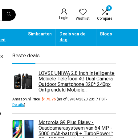
0
Login
Wishlist
Compare
d
Simkaarten
Deals van de
Blogs
oed
dag
Beste deals
PS
LOVSE UNIWA 2.8 Inch Intelligente
Mobiele Telefoon 4G Dual Camera
Outdoor Smartphone 320* 240px
Ontgrendeld Mobiele…
Amazon.nl Price:
$
175.75
(as of 09/04/2023 23:17 PST-
Details
)
o
Motorola G9 Plus Blauw -
Quadcamerasysteem van 64 MP -
5000 mAh-batterij + TurboPower™