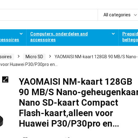
All categories
Computers, onderdelen and
Prepai
cessoires
accessoires
belteg
soires
Micro SD
YAOMAISI NM-kaart 128GB 90 MB/S Nano-
 voor Huawei P30/P30pro en…
YAOMAISI NM-kaart 128GB
90 MB/S Nano-geheugenkaa
Nano SD-kaart Compact
Flash-kaart,alleen voor
Huawei P30/P30pro en…