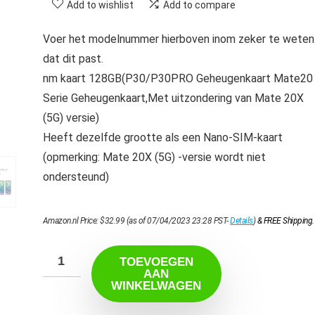
Add to wishlist
Add to compare
Voer het modelnummer hierboven inom zeker te weten
dat dit past.
nm kaart 128GB(P30/P30PRO Geheugenkaart Mate20
Serie Geheugenkaart,Met uitzondering van Mate 20X
(5G) versie)
Heeft dezelfde grootte als een Nano-SIM-kaart
(opmerking: Mate 20X (5G) -versie wordt niet
ondersteund)
Amazon.nl Price:
$
32.99
(as of 07/04/2023 23:28 PST-
Details
)
&
FREE Shipping
.
TOEVOEGEN
AAN
WINKELWAGEN