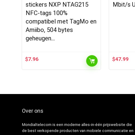
stickers NXP NTAG215
Mbit/s 
NFC-tags 100%
compatibel met TagMo en
Amiibo, 504 bytes
geheugen…
$
7.96
$
47.99
Over ons
Mondialtelecom is een moderne alles-in-één prijswebsite die
de best verkopende producten van mobiele communicatie en