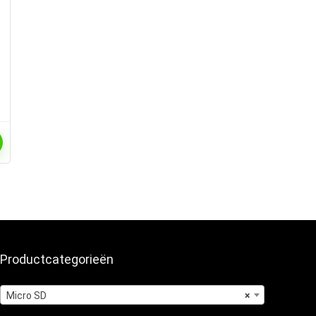
Productcategorieën
Micro SD
×