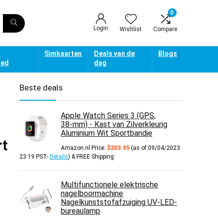
0
Login
Wishlist
Compare
d
Simkaarten
Deals van de
Blogs
oed
dag
Beste deals
Apple Watch Series 3 (GPS,
38‑mm) - Kast van Zilverkleurig
Aluminium Wit Sportbandje
rt
Amazon.nl Price:
$
203.95
(as of 09/04/2023
23:19 PST-
Details
)
&
FREE Shipping
.
Multifunctionele elektrische
nagelboormachine
Nagelkunststofafzuiging UV-LED-
bureaulamp