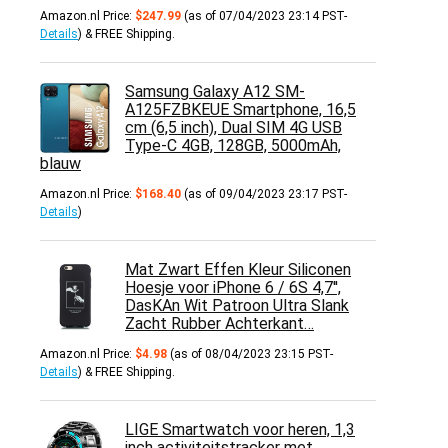
Amazon.nl Price:
$
247.99
(as of 07/04/2023 23:14 PST-
Details
)
&
FREE Shipping
.
Samsung Galaxy A12 SM-
A125FZBKEUE Smartphone, 16,5
cm (6,5 inch), Dual SIM 4G USB
Type-C 4GB, 128GB, 5000mAh,
blauw
Amazon.nl Price:
$
168.40
(as of 09/04/2023 23:17 PST-
Details
)
Mat Zwart Effen Kleur Siliconen
Hoesje voor iPhone 6 / 6S 4,7'',
DasKAn Wit Patroon Ultra Slank
Zacht Rubber Achterkant…
Amazon.nl Price:
$
4.98
(as of 08/04/2023 23:15 PST-
Details
)
&
FREE Shipping
.
LIGE Smartwatch voor heren, 1,3
inch activiteitstracker met