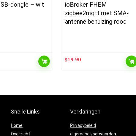
USB-dongle – wit
ioBroker FHEM
zigbee2mqtt met SMA-
antenne behuizing rood
$
19.90
Snelle Links
Verklaringen
Home
Privacybeleid
Overzicht
algemene voorwaarden