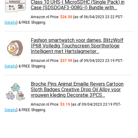
Class 10 UHS-I MicroSDHC (Single Pack) in
Case (SDSDQAF3-008G-I) Bundle with…
Amazon.nl Price:
$
24.50
(as of 06/04/2023 23:22 PST-
Details
)
&
FREE Shipping
.
Fashion smartwatch voor dames, BlitzWolf
IP68 Volledig Touchscreen Sporthorloge
Intelligent met Hartslagmeter…
Amazon.nl Price:
$
37.99
(as of 09/04/2023 23:19 PST-
Details
)
&
FREE Shipping
.
Broche Pins Animal Emaille Revers Cartoon
Sloth Badges Creative Drop Oil Alloy voor
vrouwen kleding Decoratie 3PCS…
Amazon.nl Price:
$
3.19
(as of 09/04/2023 23:19 PST-
Details
)
&
FREE Shipping
.