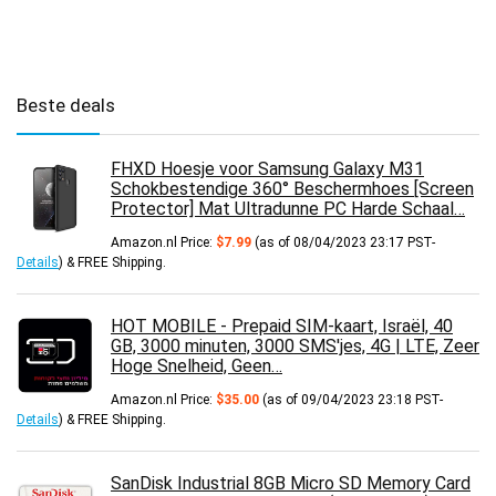
Beste deals
FHXD Hoesje voor Samsung Galaxy M31
Schokbestendige 360° Beschermhoes [Screen
Protector] Mat Ultradunne PC Harde Schaal…
Amazon.nl Price:
$
7.99
(as of 08/04/2023 23:17 PST-
Details
)
&
FREE Shipping
.
HOT MOBILE - Prepaid SIM-kaart, Israël, 40
GB, 3000 minuten, 3000 SMS'jes, 4G | LTE, Zeer
Hoge Snelheid, Geen…
Amazon.nl Price:
$
35.00
(as of 09/04/2023 23:18 PST-
Details
)
&
FREE Shipping
.
SanDisk Industrial 8GB Micro SD Memory Card