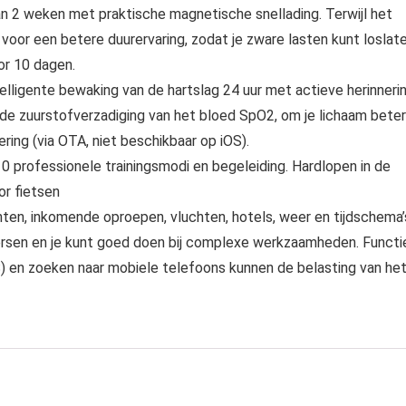
 2 weken met praktische magnetische snellading. Terwijl het
or een betere duurervaring, zodat je zware lasten kunt loslate
or 10 dagen.
telligente bewaking van de hartslag 24 uur met actieve herinneri
de zuurstofverzadiging van het bloed SpO2, om je lichaam beter
ring (via OTA, niet beschikbaar op iOS).
professionele trainingsmodi en begeleiding. Hardlopen in de
or fietsen
ichten, inkomende oproepen, vluchten, hotels, weer en tijdschema’
ersen en je kunt goed doen bij complexe werkzaamheden. Functi
S) en zoeken naar mobiele telefoons kunnen de belasting van he