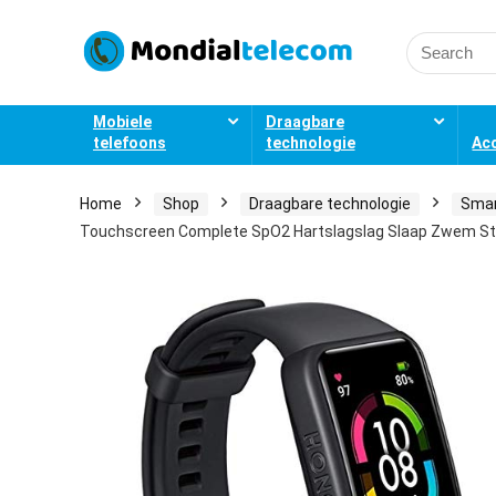
Search
for:
Mobiele
Draagbare
telefoons
technologie
Ac
Home
Shop
Draagbare technologie
Sma
Touchscreen Complete SpO2 Hartslagslag Slaap Zwem Str