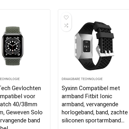
TECHNOLOGIE
DRAAGBARE TECHNOLOGIE
Tech Gevlochten
Syxinn Compatibel met
mpatibel voor
armband Fitbit Ionic
Watch 40/38mm
armband, vervangende
, Geweven Solo
horlogeband, band, zachte
rvangende band
siliconen sportarmband…
bel…