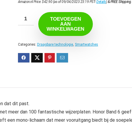
Amazon.nl Price:
$
42.90
(as of 09/04/2023 23:19 PST-
Details
)
&
FREE Shipping
.
TOEVOEGEN
AAN
WINKELWAGEN
Categories:
Draagbare technologie
,
Smartwatches
 dat dit past.
met meer dan 100 fantastische wijzerplaten. Honor Band 6 geef
eeft een mono-lichaam dat meer vooruitgang biedt bij de soepel