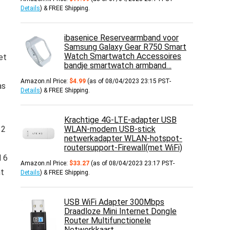
Details
)
&
FREE Shipping
.
ibasenice Reservearmband voor
Samsung Galaxy Gear R750 Smart
Watch Smartwatch Accessoires
et
bandje smartwatch armband…
Amazon.nl Price:
$
4.99
(as of 08/04/2023 23:15 PST-
as
Details
)
&
FREE Shipping
.
Krachtige 4G-LTE-adapter USB
 2
WLAN-modem USB-stick
netwerkadapter WLAN-hotspot-
routersupport-Firewall(met WiFi)
 6
Amazon.nl Price:
$
33.27
(as of 08/04/2023 23:17 PST-
nt
Details
)
&
FREE Shipping
.
USB WiFi Adapter 300Mbps
Draadloze Mini Internet Dongle
Router Multifunctionele
Netwerkkaart