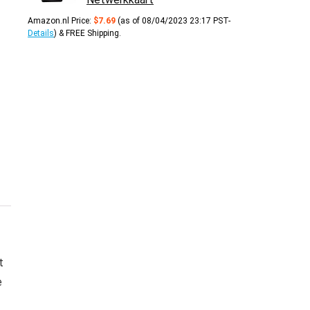
Amazon.nl Price:
$
7.69
(as of 08/04/2023 23:17 PST-
Details
)
&
FREE Shipping
.
t
e