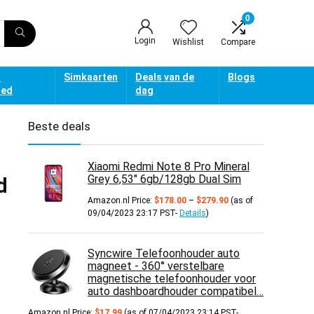
0
Login
Wishlist
Compare
d
Simkaarten
Deals van de
Blogs
oed
dag
Beste deals
Xiaomi Redmi Note 8 Pro Mineral
Grey 6,53" 6gb/128gb Dual Sim
d
Prijsklasse:
Amazon.nl Price:
$
178.00
–
$
279.90
(as of
$178.00
09/04/2023 23:17 PST-
Details
)
tot
$279.90
Syncwire Telefoonhouder auto
magneet - 360° verstelbare
magnetische telefoonhouder voor
auto dashboardhouder compatibel…
Amazon.nl Price:
$
17.99
(as of 07/04/2023 23:14 PST-