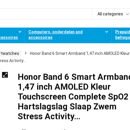
All categories
Computers, onderdelen and
Prepai
cessoires
accessoires
belteg
rtwatches
Honor Band 6 Smart Armband 1,47 inch AMOLED Kleur
ess Activity…
Honor Band 6 Smart Armban
1,47 inch AMOLED Kleur
Touchscreen Complete SpO2
Hartslagslag Slaap Zwem
Stress Activity…