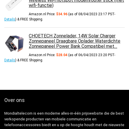
Wireless WiFi hotspot modemrouter stick (met
wifi-functie)
Amazon.nl Price:
$
34.96
(as of 08/04/2023 23:17 PST-
Details
)
&
FREE Shipping
.
CHOETECH Zonnelader, 14W Solar Charger
Zonnepaneel Draagbare Oplader Waterdichte
Zonnepaneel Power Bank Compatibel met…
Amazon.nl Price:
$
28.04
(as of 06/04/2023 23:20 PST-
Details
)
&
FREE Shipping
.
Over ons
Mondialtelecom is een moderne alles-in-één prijswebsite die de best
verkopende producten van mobiele communicatie en
telefoonaccessoires biedt en u op de hoogte houdt met de nieuwste