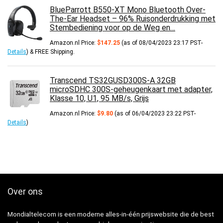
BlueParrott B550-XT Mono Bluetooth Over-
The-Ear Headset – 96% Ruisonderdrukking met
Stembediening voor op de Weg en…
Amazon.nl Price:
$
147.25
(as of 08/04/2023 23:17 PST-
Details
)
&
FREE Shipping
.
Transcend TS32GUSD300S-A 32GB
microSDHC 300S-geheugenkaart met adapter,
Klasse 10, U1, 95 MB/s, Grijs
Amazon.nl Price:
$
9.80
(as of 06/04/2023 23:22 PST-
Details
)
Over ons
Mondialtelecom is een moderne alles-in-één prijswebsite die de best