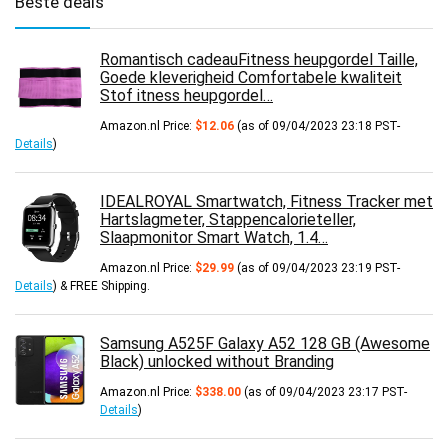
Beste deals
Romantisch cadeauFitness heupgordel Taille,
Goede kleverigheid Comfortabele kwaliteit
Stof itness heupgordel…
Amazon.nl Price:
$
12.06
(as of 09/04/2023 23:18 PST-
Details
)
IDEALROYAL Smartwatch, Fitness Tracker met
Hartslagmeter, Stappencalorieteller,
Slaapmonitor Smart Watch, 1.4…
Amazon.nl Price:
$
29.99
(as of 09/04/2023 23:19 PST-
Details
)
&
FREE Shipping
.
Samsung A525F Galaxy A52 128 GB (Awesome
Black) unlocked without Branding
Amazon.nl Price:
$
338.00
(as of 09/04/2023 23:17 PST-
Details
)