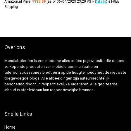
Amazon.nl Price:
$
185.39
(as of 06/04/2023 23:20 PST-
Details
)
&
FREE
Shipping
.
Over ons
Mondialtelecom is een moderne alles-in-één prijswebsite die de best
verkopende producten van mobiele communicatie en
telefoonaccessoires biedt en u op de hoogte houdt met de nieuwste
toegevoegde blogs. Alle afbeeldingen zijn auteursrechtelijk
beschermd door hun respectievelijke eigenaren. Alle geciteerde
inhoud is afgeleid van hun respectievelijke bronnen.
Snelle Links
Home