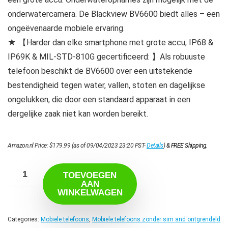
onderwatercamera. De Blackview BV6600 biedt alles – een
ongeëvenaarde mobiele ervaring.
★ 【Harder dan elke smartphone met grote accu, IP68 &
IP69K & MIL-STD-810G gecertificeerd: 】Als robuuste
telefoon beschikt de BV6600 over een uitstekende
bestendigheid tegen water, vallen, stoten en dagelijkse
ongelukken, die door een standaard apparaat in een
dergelijke zaak niet kan worden bereikt.
Amazon.nl Price:
$
179.99
(as of 09/04/2023 23:20 PST-
Details
)
&
FREE Shipping
.
TOEVOEGEN
AAN
WINKELWAGEN
Categories:
Mobiele telefoons
,
Mobiele telefoons zonder sim and ontgrendeld