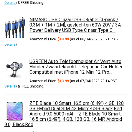
Details
)
&
FREE Shipping
.
NIMASO USB C naar USB C-kabel [3-pack /
0.3M + 1M + 2M], gevlochten 60W 20V / 3A
Power Delivery USB Type C naar Type C…
Amazon.nl Price:
$
10.99
(as of 06/04/2023 23:21 PST-
Details
)
UGREEN Auto Telefoonhouder Air Vent Auto
Houder Zwaartekracht Telephone Car Holder
Compatibel met iPhone 12 Mini 12 Pro…
Amazon.nl Price:
$
13.99
(as of 07/04/2023 23:14 PST-
Details
)
&
FREE Shipping
.
ZTE Blade 10 Smart 16.5 cm (6.49") 4 GB 128
GB Hybrid Dual SIM 4G Micro-USB Black,Red
Android 9.0 5000 mAh - ZTE Blade 10 Smart,
16.5 cm (6.49"), 4 GB, 128 GB, 16 MP, Android
9.0, Black,Red