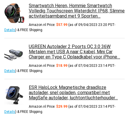
Smartwatch Heren, Hommie Smartwatch
Volledig Touchscreen Waterdicht IP68, Slimme
activiteitsarmband met 9 Sporten…
Amazon.nl Price:
$
57.99
(as of 09/04/2023 23:20 PST-
Details
)
&
FREE Shipping
.
UGREEN Autolader 2 Poorts QC 3.0 36W
Metalen met USB A naar C kabel, Mini Car
Charger en Type C Oplaadkabel voor iPhone…
Amazon.nl Price:
$
18.99
(as of 07/04/2023 23:14 PST-
Details
)
&
FREE Shipping
.
ESR HaloLock Magnetische draadloze
autolader, snel opladen, compatibel met
MagSafe autolader, luchtontluchterhouder…
Amazon.nl Price:
$
29.99
(as of 07/04/2023 23:14 PST-
Details
)
&
FREE Shipping
.