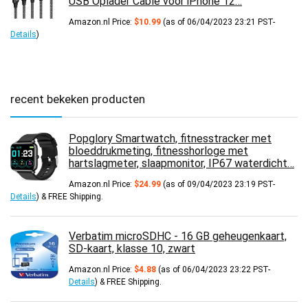
USB Oplader Cable voor iPhone 12…
Amazon.nl Price:
$
10.99
(as of 06/04/2023 23:21 PST-
Details
)
recent bekeken producten
Popglory Smartwatch, fitnesstracker met
bloeddrukmeting, fitnesshorloge met
hartslagmeter, slaapmonitor, IP67 waterdicht…
Amazon.nl Price:
$
24.99
(as of 09/04/2023 23:19 PST-
Details
)
&
FREE Shipping
.
Verbatim microSDHC - 16 GB geheugenkaart,
SD-kaart, klasse 10, zwart
Amazon.nl Price:
$
4.88
(as of 06/04/2023 23:22 PST-
Details
)
&
FREE Shipping
.