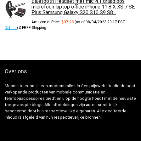
Bluetooth Headset met mic 4.1 draadloos
microfoon laptop office iPhone 11 8 X XS 7 SE
Plus Samsung Galaxy S20 S10 S9 S8…
Amazon.nl Price:
$
37.28
(as of 08/04/2023 23:17 PST-
Details
)
&
FREE Shipping
.
Over ons
Mondialtelecom is een moderne alles-in-één prijswebsite die de best
verkopende producten van mobiele communicatie en
telefoonaccessoires biedt en u op de hoogte houdt met de nieuwste
toegevoegde blogs. Alle afbeeldingen zijn auteursrechtelijk
beschermd door hun respectievelijke eigenaren. Alle geciteerde
inhoud is afgeleid van hun respectievelijke bronnen.