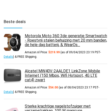
Beste deals
Motorola Moto 360 3de generatie Smartwatch
- Roestvrij stalen behuizing met 20 mm banden,
de hele dag batterij, & WearOs…
Amazon.nl Price:
$
219.99
(as of 09/04/2023 23:19 PST-
Details
)
&
FREE Shipping
.
Alcatel MW40V-2AALDE1 LinkZone Mobile
Internet (150 Mbps, Wifi Hotspot, 4G LTE
cat4) zwart
Amazon.nl Price:
$
54.00
(as of 08/04/2023 23:17 PST-
Details
)
&
FREE Shipping
.
Sterke krachtige nagelstofzuiger met
verzamelzakken, 100 W manicure