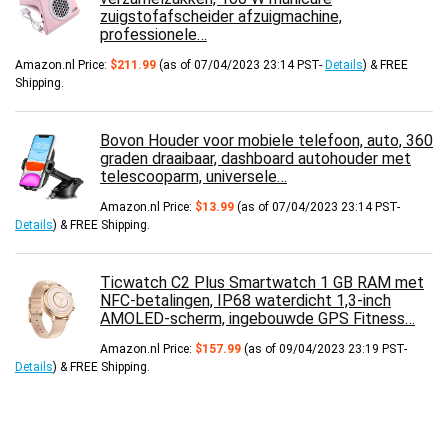
zuigstofafscheider afzuigmachine,
professionele…
Amazon.nl Price:
$
211.99
(as of 07/04/2023 23:14 PST-
Details
)
&
FREE
Shipping
.
Bovon Houder voor mobiele telefoon, auto, 360
graden draaibaar, dashboard autohouder met
telescooparm, universele…
Amazon.nl Price:
$
13.99
(as of 07/04/2023 23:14 PST-
Details
)
&
FREE Shipping
.
Ticwatch C2 Plus Smartwatch 1 GB RAM met
NFC-betalingen, IP68 waterdicht 1,3-inch
AMOLED-scherm, ingebouwde GPS Fitness…
Amazon.nl Price:
$
157.99
(as of 09/04/2023 23:19 PST-
Details
)
&
FREE Shipping
.