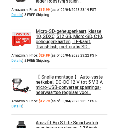
leder Roestvrij stalen…
Amazon.nl Price:
$
15.99
(as of 09/04/2023 23:19 PST-
Details
)
&
FREE Shipping
.
Micro-SD-geheugenkaart, klasse
10, SDXC, 512 GB, Micro-SD, C10,
geheugenkaarten, TF-kaart,
TransFlash, met gratis SD…
Amazon.nl Price:
$
29.89
(as of 06/04/2023 23:22 PST-
Details
)
&
FREE Shipping
.
【 Snelle montage 】 Auto-vaste
netkabel, DC-DC 12 V tot 5 V 3 A
micro-USB-converter spannings-
neerwaartse regelaar voor…
Amazon.nl Price:
$
12.79
(as of 08/04/2023 23:17 PST-
Details
)
Amazfit Bip S Lite Smartwatch
voor heren en dames, 1,28 inch