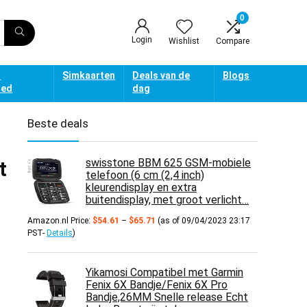
0
Login
Wishlist
Compare
d
Simkaarten
Deals van de
Blogs
oed
dag
Beste deals
swisstone BBM 625 GSM-mobiele
t
telefoon (6 cm (2,4 inch)
kleurendisplay en extra
buitendisplay, met groot verlicht…
Prijsklasse:
Amazon.nl Price:
$
54.61
–
$
65.71
(as of 09/04/2023 23:17
$54.61
PST-
Details
)
tot
$65.71
Yikamosi Compatibel met Garmin
Fenix 6X Bandje/Fenix 6X Pro
Bandje,26MM Snelle release Echt