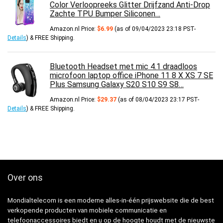
Color Verloopreeks Glitter Drijfzand Anti-Drop
Zachte TPU Bumper Siliconen…
Amazon.nl Price:
$
6.99
(as of 09/04/2023 23:18 PST-
Details
)
&
FREE Shipping
.
Bluetooth Headset met mic 4.1 draadloos
microfoon laptop office iPhone 11 8 X XS 7 SE
Plus Samsung Galaxy S20 S10 S9 S8…
Amazon.nl Price:
$
29.37
(as of 08/04/2023 23:17 PST-
Details
)
&
FREE Shipping
.
Over ons
Mondialtelecom is een moderne alles-in-één prijswebsite die de best
verkopende producten van mobiele communicatie en
telefoonaccessoires biedt en u op de hoogte houdt met de nieuwste