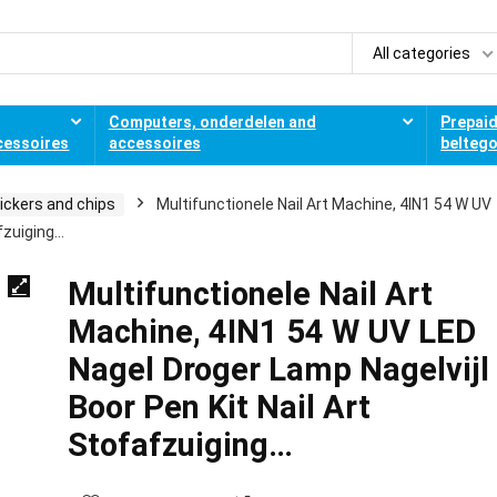
All categories
Computers, onderdelen and
Prepai
cessoires
accessoires
belteg
tickers and chips
Multifunctionele Nail Art Machine, 4IN1 54 W UV
afzuiging…
Multifunctionele Nail Art
Machine, 4IN1 54 W UV LED
Nagel Droger Lamp Nagelvijl
Boor Pen Kit Nail Art
Stofafzuiging…