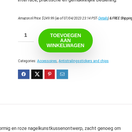
Amazon.nl Price:
$
249.99
(as of 07/04/2023 23:14 PST-
Details
)
&
FREE Shippin
TOEVOEGEN
AAN
WINKELWAGEN
Categories:
Accessoires
,
Antistralingsstickers and chips
ormig en roze nagelkunstkussenontwerp, zacht genoeg om