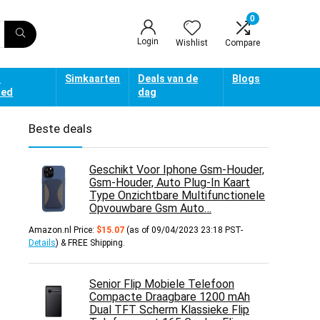
0
Login
Wishlist
Compare
d
Simkaarten
Deals van de
Blogs
oed
dag
Beste deals
Geschikt Voor Iphone Gsm-Houder,
Gsm-Houder, Auto Plug-In Kaart
Type Onzichtbare Multifunctionele
Opvouwbare Gsm Auto…
Amazon.nl Price:
$
15.07
(as of 09/04/2023 23:18 PST-
Details
)
&
FREE Shipping
.
Senior Flip Mobiele Telefoon
Compacte Draagbare 1200 mAh
Dual TFT Scherm Klassieke Flip