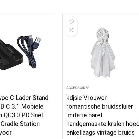
S
ACCESSOIRES
ype C Lader Stand
kdjsic Vrouwen
B C 3.1 Mobiele
romantische bruidssluier
n QC3.0 PD Snel
imitatie parel
Cradle Station
handgemaakte kralen hoe
voor
enkellaags vintage bruids