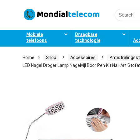
Search
for:
Mobiele
Draagbare
telefoons
technologie
Ac
Home
Shop
Accessoires
Antistralingss
LED Nagel Droger Lamp Nagelvijl Boor Pen Kit Nail Art Stof