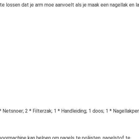
te lossen dat je arm moe aanvoelt als je maak een nagellak en l
 Netsnoer; 2 * Filterzak; 1 * Handleiding; 1 doos; 1 * Nagellakpen
lboormachine kan helpen om nagels te polijsten, nagelstof te