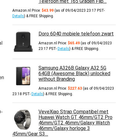
Telefoon met 165 Graden Flip…
Amazon.nl Price:
$
43.99
(as of 09/04/2023 23:17 PST-
Details
)
&
FREE Shipping
.
Doro 6040 mobiele telefoon zwart
al
Amazon.nl Price:
$
65.49
(as of 09/04/2023
23:17 PST-
Details
)
&
FREE Shipping
.
Samsung A326B Galaxy A32 5G
64GB (Awesome Black) unlocked
en
without Branding
Amazon.nl Price:
$
227.63
(as of 09/04/2023
23:18 PST-
Details
)
&
FREE Shipping
.
VeveXiao Strap Compatibel met
D-
Huawei Watch GT 46mm/GT2 Pro
46mm/GT2 46mm/Galaxy Watch
46mm/Galaxy horloge 3
45mm/Gear S3…