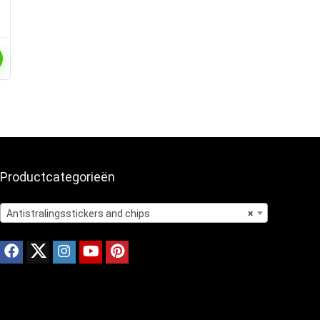
Productcategorieën
Antistralingsstickers and chips
×