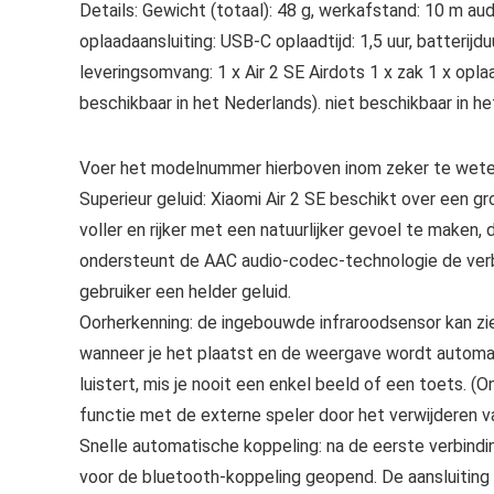
Details: Gewicht (totaal): 48 g, werkafstand: 10 m a
oplaadaansluiting: USB-C oplaadtijd: 1,5 uur, batterijdu
leveringsomvang: 1 x Air 2 SE Airdots 1 x zak 1 x opla
beschikbaar in het Nederlands). niet beschikbaar in he
Voer het modelnummer hierboven inom zeker te weten
Superieur geluid: Xiaomi Air 2 SE beschikt over een 
voller en rijker met een natuurlijker gevoel te maken, 
ondersteunt de AAC audio-codec-technologie de verbe
gebruiker een helder geluid.
Oorherkenning: de ingebouwde infraroodsensor kan zie
wanneer je het plaatst en de weergave wordt automat
luistert, mis je nooit een enkel beeld of een toets. 
functie met de externe speler door het verwijderen v
Snelle automatische koppeling: na de eerste verbindi
voor de bluetooth-koppeling geopend. De aansluiting