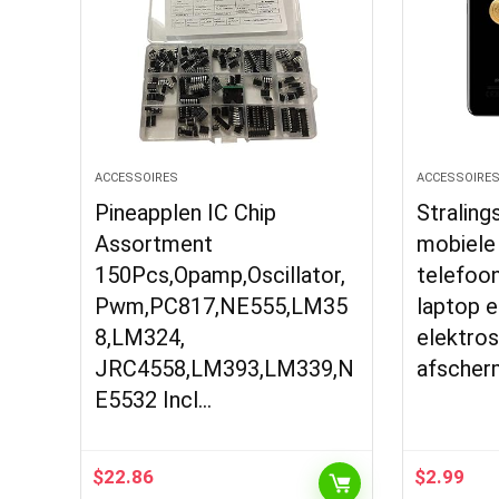
ACCESSOIRES
ACCESSOIRE
Pineapplen IC Chip
Stralin
Assortment
mobiele 
150Pcs,Opamp,Oscillator,
telefoo
Pwm,PC817,NE555,LM35
laptop e
8,LM324,
elektro
JRC4558,LM393,LM339,N
afscher
E5532 Incl…
$
22.86
$
2.99