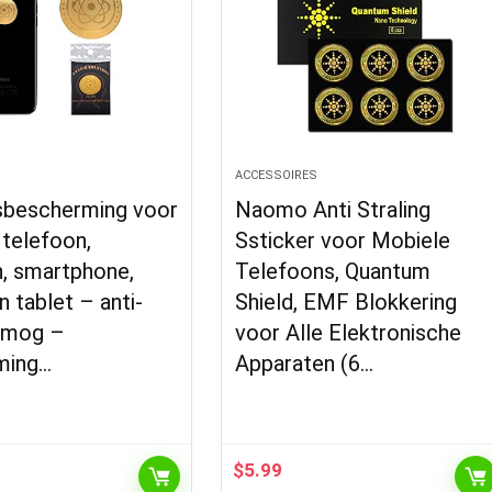
S
ACCESSOIRES
gsbescherming voor
Naomo Anti Straling
telefoon,
Ssticker voor Mobiele
n, smartphone,
Telefoons, Quantum
n tablet – anti-
Shield, EMF Blokkering
smog –
voor Alle Elektronische
ming…
Apparaten (6…
$
5.99