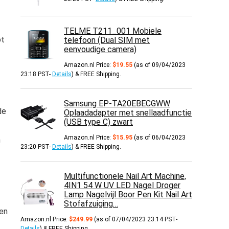
TELME T211_001 Mobiele
ot
telefoon (Dual SIM met
eenvoudige camera)
Amazon.nl Price:
$
19.55
(as of 09/04/2023
23:18 PST-
Details
)
&
FREE Shipping
.
Samsung EP-TA20EBECGWW
de
Oplaadadapter met snellaadfunctie
(USB type C) zwart
Amazon.nl Price:
$
15.95
(as of 06/04/2023
n
23:20 PST-
Details
)
&
FREE Shipping
.
Multifunctionele Nail Art Machine,
4IN1 54 W UV LED Nagel Droger
Lamp Nagelvijl Boor Pen Kit Nail Art
Stofafzuiging…
len
Amazon.nl Price:
$
249.99
(as of 07/04/2023 23:14 PST-
Details
)
&
FREE Shipping
.