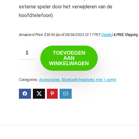
externe speler door het verwijderen van de
hoofdtelefoon).
Amazon.nl Price:
$
30.96
(as of 08/04/2023 23:17 PST-
Details
)
&
FREE Shipping
.
TOEVOEGEN
AAN
WINKELWAGEN
Categories:
Accessoires
,
Bluetooth-headsets met 1 oortje