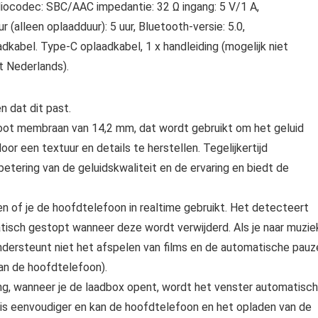
udiocodec: SBC/AAC impedantie: 32 Ω ingang: 5 V/1 A,
ur (alleen oplaadduur): 5 uur, Bluetooth-versie: 5.0,
adkabel. Type-C oplaadkabel, 1 x handleiding (mogelijk niet
t Nederlands).
 dat dit past.
groot membraan van 14,2 mm, dat wordt gebruikt om het geluid
door een textuur en details te herstellen. Tegelijkertijd
tering van de geluidskwaliteit en de ervaring en biedt de
n of je de hoofdtelefoon in realtime gebruikt. Het detecteert
isch gestopt wanneer deze wordt verwijderd. Als je naar muzie
(Ondersteunt niet het afspelen van films en de automatische pauz
an de hoofdtelefoon).
ng, wanneer je de laadbox opent, wordt het venster automatisch
 is eenvoudiger en kan de hoofdtelefoon en het opladen van de