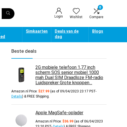
0
Login
Wishlist
Compare
d
Simkaarten
Deals van de
Blogs
oed
dag
Beste deals
2G mobiele telefoon 1,77 inch
scherm SOS senior mobiel 1000
mah Dual SIM Draadloze FM-radio
Luidspreker Grote knoppen…
Amazon.nl Price:
$
27.99
(as of 09/04/2023 23:17 PST-
Details
)
&
FREE Shipping
.
Apple MagSafe-oplader
Amazon.nl Price:
$
36.99
(as of 06/04/2023
23:20 PST-
Details
)
&
FREE Shipping
.