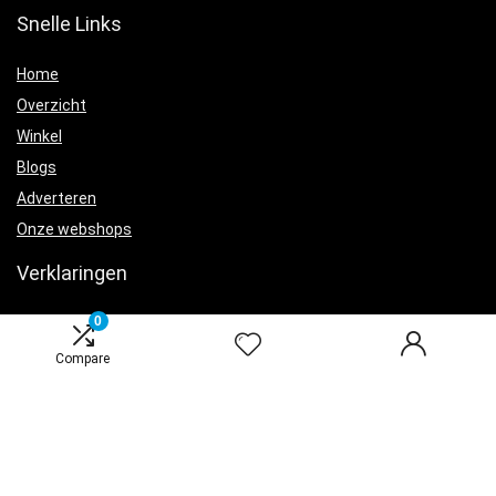
Snelle Links
Home
Overzicht
Winkel
Blogs
Adverteren
Onze webshops
Verklaringen
0
Privacybeleid
algemene voorwaarden
Compare
Openbaarmaking van filialen