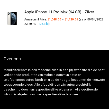
Apple iPhone 11 Pro Max (64 GB) - Zilver
Prijsklasse:
Amazon.nl Price:
$
1,048.00
–
$
1,429.01
(as of 09/04/2023
$1,048.00
23:20 PST-
Details
)
tot
$1,429.01
Over ons
Mondialtelecom is een moderne alles-in-één prijswebsite die de best
verkopende producten van mobiele communicatie en
telefoonaccessoires biedt en u op de hoogte houdt met de nieuwste
toegevoegde blogs. Alle afbeeldingen zijn auteursrechtelijk
beschermd door hun respectievelijke eigenaren. Alle geciteerde
inhoud is afgeleid van hun respectievelijke bronnen.