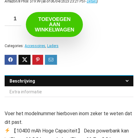
Amazon.nl Price:
$
19.99
(as of 06/04/2023 23:21 PST-
Details
)
TOEVOEGEN
AAN
WINKELWAGEN
Categories:
Accessoires
,
Laders
Beschrijving
Extra informatie
Voer het modelnummer hierboven inom zeker te weten dat
dit past.
【10400 mAh Hoge Capaciteit】 Deze powerbank kan