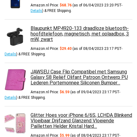
Amazon.nl Price:
$
68.76
(as of 06/04/2023 23:20 PST-
Details
)
&
FREE Shipping
.
Blaupunkt MP4920-133 draadloze bluetooth-
hoofdtelefoon, magnetisch, met oplaadbox, 3
mW, zwart
Amazon.nl Price:
$
29.40
(as of 08/04/2023 23:17 PST-
Details
)
&
FREE Shipping
.
JAWSEU Case Flip Compatibel met Samsung
Galaxy S8 Reliëf Olifant Patroon Ontwerp PU
Lederen Portemonnee Siliconen Bumper…
Amazon.nl Price:
$
6.59
(as of 09/04/2023 23:17 PST-
Details
)
&
FREE Shipping
.
Glitter Hoes voor iPhone 6/6S, LCHDA Blinkend
Vloeibaar Drijfzand Glanzend Vloeiende
Pailletten Helder Kristal Hard…
Amazon.nl Price:
$
5.99
(as of 08/04/2023 23:17 PST-