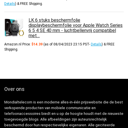
Details
)
&
FREE Shipping
.
LK 6 stuks beschermfolie
displaybeschermfolie voor Apple Watch Series
6 5 4 SE 40 mm - luchtbellenvrij compatibel
met…
Amazon.nl Price:
$
14.39
(as of 08/04/2023 23:15 PST-
Details
)
&
FREE
Shipping
.
Over ons
Mondialtelecom is een moderne alles-in-één prijswebsite die de best
verkopende producten van mobiele communicatie en
telefoonaccessoires biedt en u op de hoogte houdt met de nieuwste
toegevoegde blogs. Alle afbeeldingen zijn auteursrechtelijk
beschermd door hun respectievelijke eigenaren. Alle geciteerde