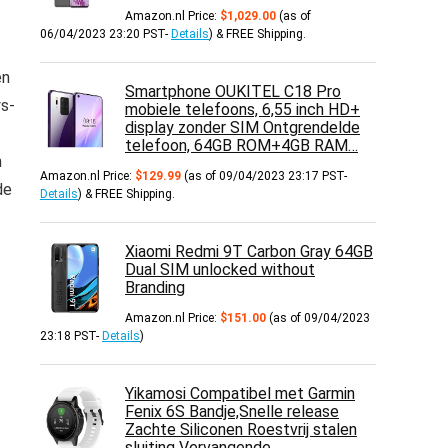
Amazon.nl Price:
$
1,029.00
(as of
06/04/2023 23:20 PST-
Details
)
&
FREE Shipping
.
en
Smartphone OUKITEL C18 Pro
ys-
mobiele telefoons, 6,55 inch HD+
display zonder SIM Ontgrendelde
telefoon, 64GB ROM+4GB RAM…
n
Amazon.nl Price:
$
129.99
(as of 09/04/2023 23:17 PST-
de
Details
)
&
FREE Shipping
.
Xiaomi Redmi 9T Carbon Gray 64GB
Dual SIM unlocked without
Branding
Amazon.nl Price:
$
151.00
(as of 09/04/2023
23:18 PST-
Details
)
Yikamosi Compatibel met Garmin
Fenix 6S Bandje,Snelle release
Zachte Siliconen Roestvrij stalen
sluiting Vervangende…