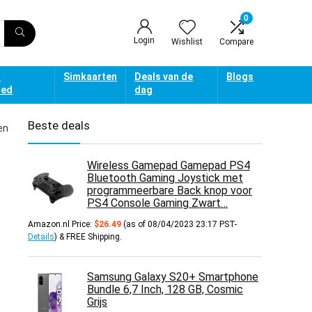
0
Login
Wishlist
Compare
d
Simkaarten
Deals van de
Blogs
oed
dag
Beste deals
en
Wireless Gamepad Gamepad PS4
Bluetooth Gaming Joystick met
programmeerbare Back knop voor
PS4 Console Gaming Zwart…
Amazon.nl Price:
$
26.49
(as of 08/04/2023 23:17 PST-
Details
)
&
FREE Shipping
.
Samsung Galaxy S20+ Smartphone
Bundle 6,7 Inch, 128 GB, Cosmic
Grijs