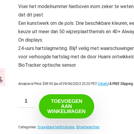
Voer het modelnummer hierboven inom zeker te weten
dat dit past.
Een kunstwerk om de pols. Drie beschikbare kleuren, e
keuze uit meer dan 50 wijzerplaatthema’s en 40+ Alwa
On displays.
24-uurs hartslagmeting. Blijf veilig met waarschuwinge
voor verhoogde hartslag met de door Huami ontwikkel
BioTracker optische sensor.
Amazon.nl Price:
$
89.90
(as of 09/04/2023 23:20 PST-
Details
)
&
FREE Shipping
.
TOEVOEGEN
AAN
WINKELWAGEN
Categories:
Draagbare technologie
,
Smartwatches