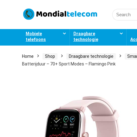
Search
for:
Mobiele
Draagbare
telefoons
technologie
Ac
Home
Shop
Draagbare technologie
Sma
Batterijduur – 70+ Sport Modes – Flamingo Pink