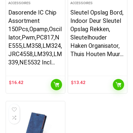
ACCESSOIRES
ACCESSOIRES
Dasorende IC Chip
Sleutel Opslag Bord,
Assortment
Indoor Deur Sleutel
150Pcs,Opamp,Oscil
Opslag Rekken,
lator,Pwm,PC817,N
Sleutelhouder
E555,LM358,LM324,
Haken Organisator,
JRC4558,LM393,LM
Thuis Houten Muur…
339,NE5532 Incl…
$
16.42
$
13.42