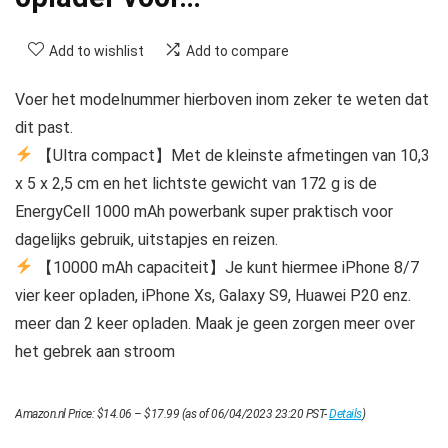
Add to wishlist
Add to compare
Voer het modelnummer hierboven inom zeker te weten dat
dit past.
【Ultra compact】Met de kleinste afmetingen van 10,3
x 5 x 2,5 cm en het lichtste gewicht van 172 g is de
EnergyCell 1000 mAh powerbank super praktisch voor
dagelijks gebruik, uitstapjes en reizen.
【10000 mAh capaciteit】Je kunt hiermee iPhone 8/7
vier keer opladen, iPhone Xs, Galaxy S9, Huawei P20 enz.
meer dan 2 keer opladen. Maak je geen zorgen meer over
het gebrek aan stroom
Prijsklasse:
Amazon.nl Price:
$
14.06
–
$
17.99
(as of 06/04/2023 23:20 PST-
Details
)
$14.06
tot
$17.99