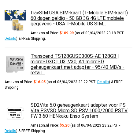
travSIM USA SIM-kaart (T-Mobile SIM-kaart)
60 dagen geldig - 50 GB 3G 4G LTE mobiele
gegevens - USA T-Mobile US SIM…
Amazon.nl Price:
$
109.99
(as of 09/04/2023 23:18 PST-
Details
)
&
FREE Shipping
.
Transcend TS128GUSD300S-AE 128GB |
microSDXC I, U3, V30, A1 microSD
geheugenkaart met adapter - 95/40 MB/s -
retail…
Amazon.nl Price:
$
16.05
(as of 06/04/2023 23:22 PST-
Details
)
&
FREE
Shipping
.
SD2Vita 5.0 geheugenkaart adapter voor PS
Vita PSVSD Micro SD PSV 1000/2000 PSTV
FW 3.60 HENkaku Enso System
Amazon.nl Price:
$
5.20
(as of 06/04/2023 23:22 PST-
Details
)
&
FREE Shipping
.