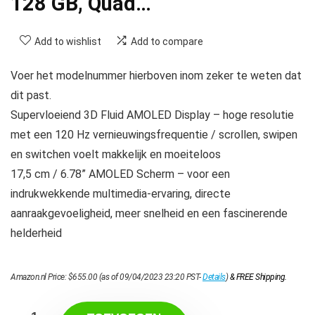
128 GB, Quad…
Add to wishlist
Add to compare
Voer het modelnummer hierboven inom zeker te weten dat
dit past.
Supervloeiend 3D Fluid AMOLED Display – hoge resolutie
met een 120 Hz vernieuwingsfrequentie / scrollen, swipen
en switchen voelt makkelijk en moeiteloos
17,5 cm / 6.78” AMOLED Scherm – voor een
indrukwekkende multimedia-ervaring, directe
aanraakgevoeligheid, meer snelheid en een fascinerende
helderheid
Amazon.nl Price:
$
655.00
(as of 09/04/2023 23:20 PST-
Details
)
&
FREE Shipping
.