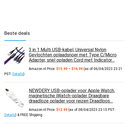
Beste deals
3 in 1 Multi USB-kabel, Universal Nylon
Gevlochten oplaadsnoer met Type C/Micro
Adapter, snel opladen Cord met Indicator…
Prijsklasse:
Amazon.nl Price:
$
15.99
–
$
16.99
(as of 06/04/2023 23:21
$15.99
PST-
Details
)
tot
$16.99
NEWDERY USB-oplader voor Apple Watch,
magnetische iWatch-oplader Draagbare
draadloze oplader voor reizen Draadloos…
Amazon.nl Price:
$
12.99
(as of 08/04/2023 23:15 PST-
Details
)
&
FREE Shipping
.