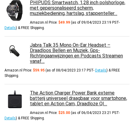
PHIPUDS Smartwatch, 1,28 inch polshorloge,
met gepersonaliseerd scherm,
muziekbediening, hartslag, stappenteller…
Amazon.nl Price:
$
49.99
(as of 09/04/2023 23:19 PST-
Details
)
&
FREE Shipping
.
Jabra Talk 35 Mono On-Ear Headset –
Draadloos Bellen en Muziek, Gps-
Richtingaanwijzingen en Podcasts Streamen
vanaf…
Amazon.nl Price:
$
59.95
(as of 08/04/2023 23:17 PST-
Details
)
&
FREE
Shipping
.
The Action Charger Power Bank externe
batterij universeel draagbaar voor smartphone,
tablet en Action Cam, Draadloze QI…
Amazon.nl Price:
$
25.00
(as of 06/04/2023 23:21 PST-
Details
)
&
FREE Shipping
.