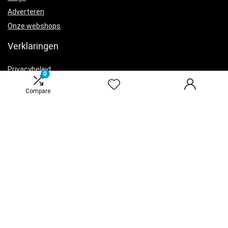
Adverteren
Onze webshops
Verklaringen
Privacybeleid
0
algemene voorwaarden
Compare
Openbaarmaking van filialen
Productcategorieën
Mobiele telefoons zonder sim and ontgrendeld
×