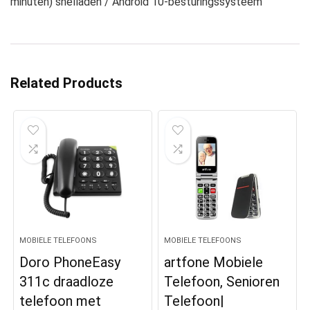
minuten) snelladen / Android 10-besturingssysteem
Related Products
MOBIELE TELEFOONS
MOBIELE TELEFOONS
Doro PhoneEasy
artfone Mobiele
311c draadloze
Telefoon, Senioren
telefoon met
Telefoon|